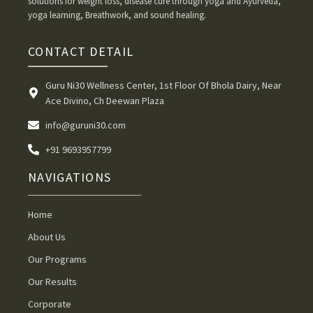
solutions for weight loss, disease cure through yoga and Ayurveda,
yoga learning, Breathwork, and sound healing.
CONTACT DETAIL
Guru Ni30 Wellness Center, 1st Floor Of Bhola Dairy, Near
Ace Divino, Ch Deewan Plaza
info@guruni30.com
+91 9693957799
NAVIGATIONS
Home
About Us
Our Programs
Our Results
Corporate